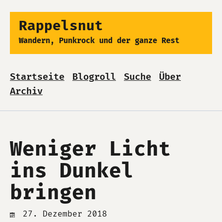
Rappelsnut
Wandern, Punkrock und der ganze Rest
Startseite
Blogroll
Suche
Über
Archiv
Weniger Licht
ins Dunkel
bringen
27. Dezember 2018