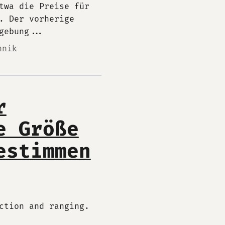
twa die Preise für
. Der vorherige
gebung...
hnik
r
e Größe
estimmen
ction and ranging.