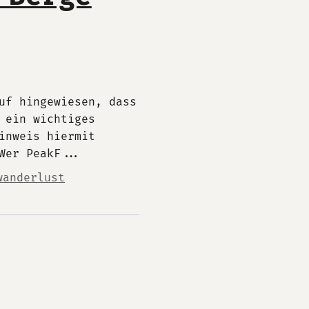
uf hingewiesen, dass
 ein wichtiges
inweis hiermit
Wer PeakF...
wanderlust