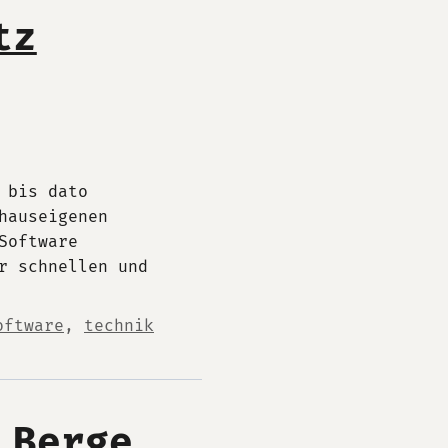
tz
 bis dato
hauseigenen
Software
r schnellen und
oftware
,
technik
 Berge