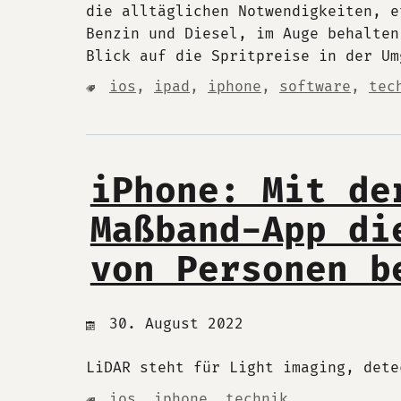
die alltäglichen Notwendigkeiten, e
Benzin und Diesel, im Auge behalten
Blick auf die Spritpreise in der Um
ios
,
ipad
,
iphone
,
software
,
tec
iPhone: Mit de
Maßband-App di
von Personen b
30. August 2022
LiDAR steht für Light imaging, dete
ios
,
iphone
,
technik