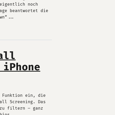
eigentlich noch
age beantwortet die
wn“...
all
 iPhone
 Funktion ein, die
all Screening. Das
zu filtern – ganz
bios...