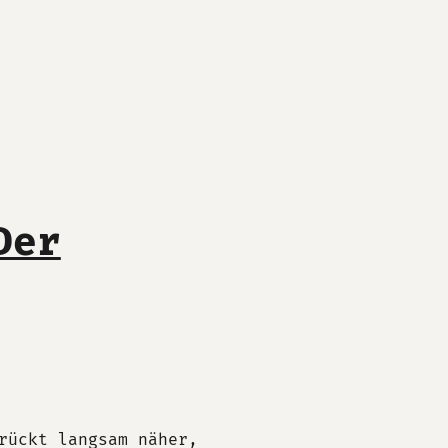
Der
rückt langsam näher,