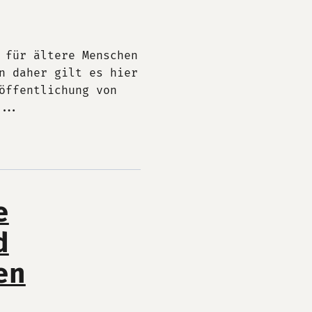
 für ältere Menschen
n daher gilt es hier
öffentlichung von
...
e
d
en