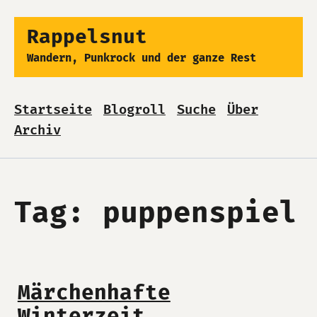
Rappelsnut
Wandern, Punkrock und der ganze Rest
Startseite
Blogroll
Suche
Über
Archiv
Tag: puppenspiel
Märchenhafte
Winterzeit