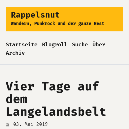
Rappelsnut
Wandern, Punkrock und der ganze Rest
Startseite
Blogroll
Suche
Über
Archiv
Vier Tage auf
dem
Langelandsbelt
03. Mai 2019