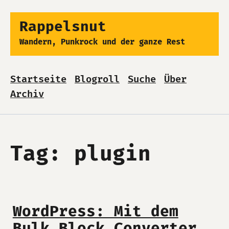
Rappelsnut
Wandern, Punkrock und der ganze Rest
Startseite
Blogroll
Suche
Über
Archiv
Tag: plugin
WordPress: Mit dem
Bulk Block Converter