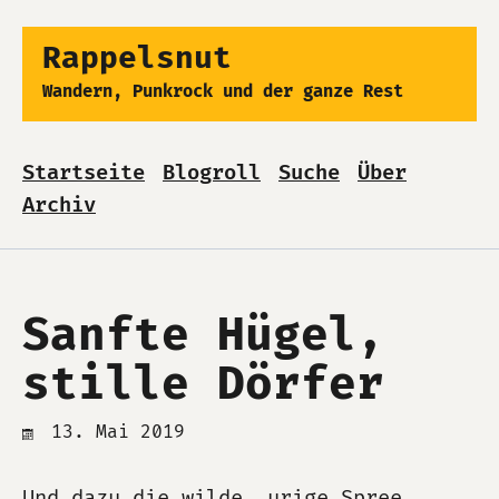
Rappelsnut
Wandern, Punkrock und der ganze Rest
Startseite
Blogroll
Suche
Über
Archiv
Sanfte Hügel,
stille Dörfer
13. Mai 2019
Und dazu die wilde, urige Spree …