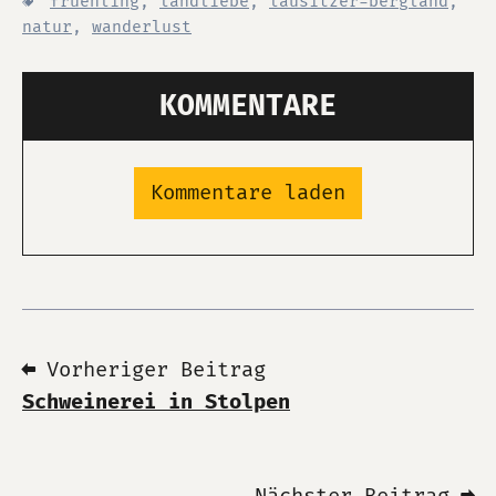
fruehling
,
landliebe
,
lausitzer-bergland
,
natur
,
wanderlust
KOMMENTARE
Kommentare laden
⬅ Vorheriger Beitrag
Schweinerei in Stolpen