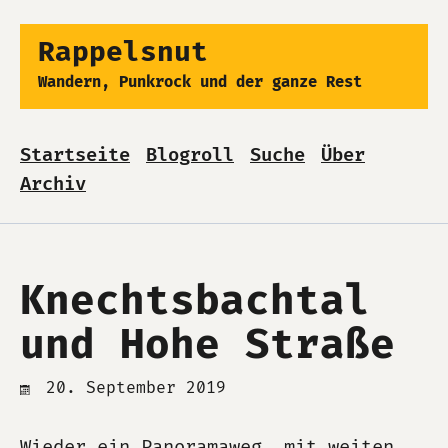
Rappelsnut
Wandern, Punkrock und der ganze Rest
Startseite
Blogroll
Suche
Über
Archiv
Knechtsbachtal
und Hohe Straße
20. September 2019
Wieder ein Panoramaweg, mit weiten