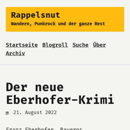
Rappelsnut
Wandern, Punkrock und der ganze Rest
Startseite
Blogroll
Suche
Über
Archiv
Der neue
Eberhofer-Krimi
21. August 2022
Franz Eberhofer, Bayerns