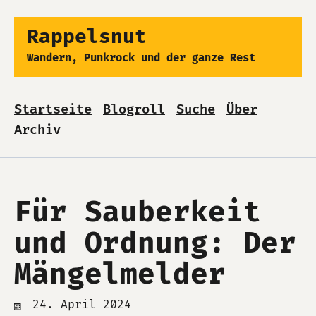
Rappelsnut
Wandern, Punkrock und der ganze Rest
Startseite
Blogroll
Suche
Über
Archiv
Für Sauberkeit
und Ordnung: Der
Mängelmelder
24. April 2024