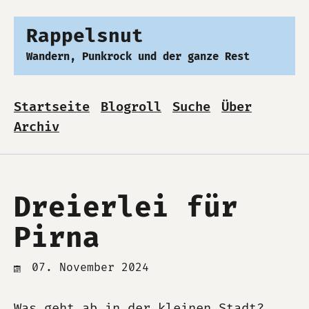
Rappelsnut
Wandern, Punkrock und der ganze Rest
Startseite
Blogroll
Suche
Über
Archiv
Dreierlei für
Pirna
07. November 2024
Was geht ab in der kleinen Stadt?