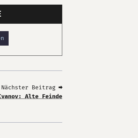
E
en
Nächster Beitrag ➡
Ivanov: Alte Feinde