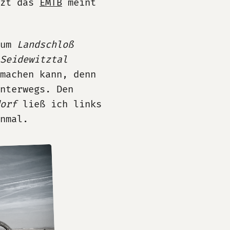
tzt das
EMTB
meint
zum
Landschloß
Seidewitztal
 machen kann, denn
nterwegs. Den
orf
ließ ich links
nmal.