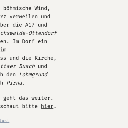
 böhmische Wind,
rz verweilen und
ber die A17 und
chswalde-Ottendorf
en. Im Dorf ein
im
ss und die Kirche,
ttaer Busch
und
ch den
Lohmgrund
ch
Pirna
.
r geht das weiter.
 schaut bitte
hier
.
lust