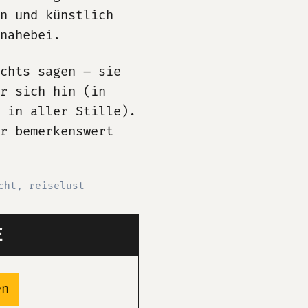
n und künstlich
nahebei.
chts sagen – sie
r sich hin (in
 in aller Stille).
r bemerkenswert
cht
,
reiselust
E
en