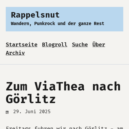
Rappelsnut
Wandern, Punkrock und der ganze Rest
Startseite
Blogroll
Suche
Über
Archiv
Zum ViaThea nach
Görlitz
29. Juni 2025
Freitags fuhren wir nach Görlitz - am