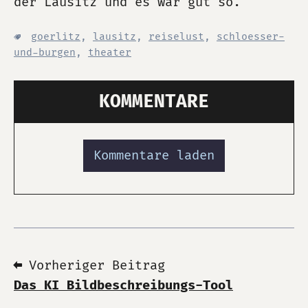
der Lausitz und es war gut so.
goerlitz
,
lausitz
,
reiselust
,
schloesser-
und-burgen
,
theater
KOMMENTARE
Kommentare laden
⬅ Vorheriger Beitrag
Das KI Bildbeschreibungs-Tool