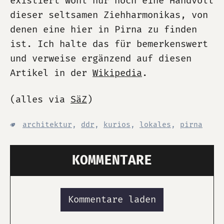
existiert wohl nur noch eine Handvoll
dieser seltsamen Ziehharmonikas, von
denen eine hier in Pirna zu finden
ist. Ich halte das für bemerkenswert
und verweise ergänzend auf diesen
Artikel in der
Wikipedia
.
(alles via
SäZ
)
architektur
,
ddr
,
kurios
,
lokales
,
pirna
KOMMENTARE
Kommentare laden