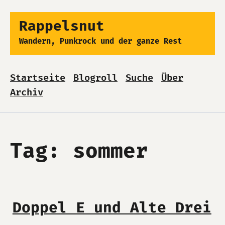
Rappelsnut
Wandern, Punkrock und der ganze Rest
Startseite
Blogroll
Suche
Über
Archiv
Tag: sommer
Doppel E und Alte Drei