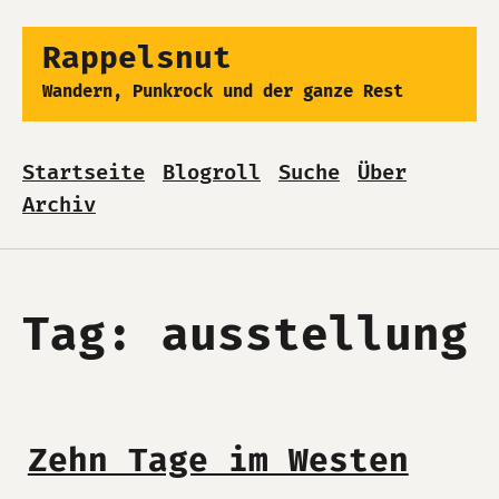
Rappelsnut
Wandern, Punkrock und der ganze Rest
Startseite
Blogroll
Suche
Über
Archiv
Tag: ausstellung
Zehn Tage im Westen