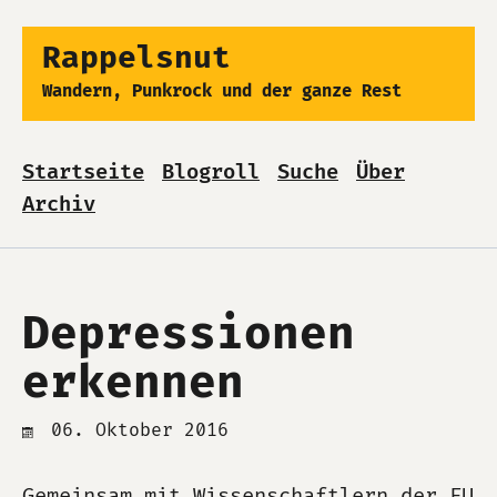
Rappelsnut
Wandern, Punkrock und der ganze Rest
Startseite
Blogroll
Suche
Über
Archiv
Depressionen
erkennen
06. Oktober 2016
Gemeinsam mit Wissenschaftlern der FU