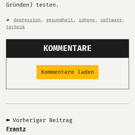
Gründen) testen.
depression
,
gesundheit
,
iphone
,
software
,
technik
KOMMENTARE
Kommentare laden
⬅ Vorheriger Beitrag
Frantz