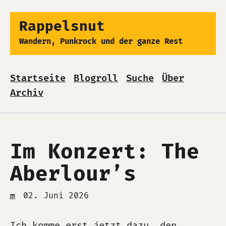
Rappelsnut
Wandern, Punkrock und der ganze Rest
Startseite
Blogroll
Suche
Über
Archiv
Im Konzert: The
Aberlour’s
02. Juni 2026
Ich komme erst jetzt dazu, den