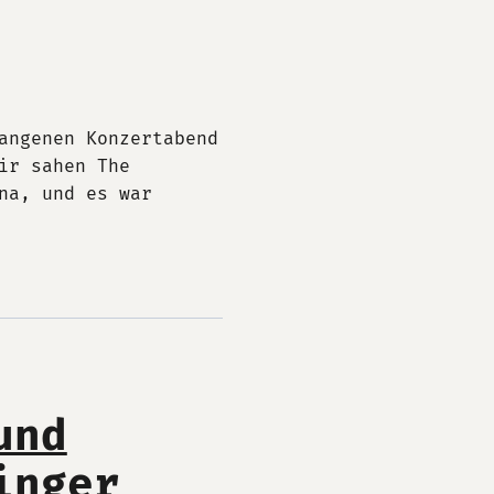
angenen Konzertabend
ir sahen The
na, und es war
und
inger