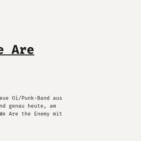
e Are
eue Oi/Punk-Band aus
nd genau heute, am
We Are the Enemy mit