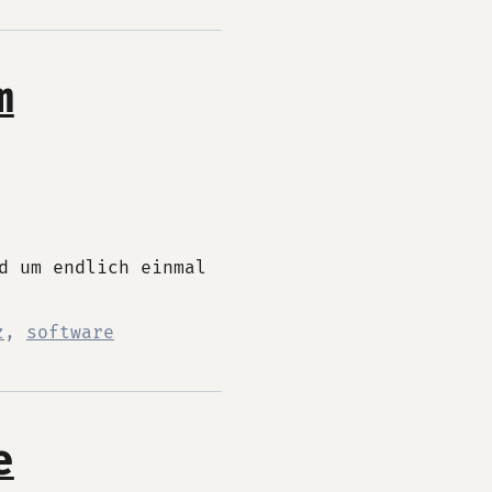
m
d um endlich einmal
z
,
software
e