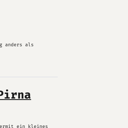
g anders als
Pirna
ermit ein kleines