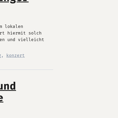
m lokalen
rt hiermit solch
en und vielleicht
g
,
konzert
und
e